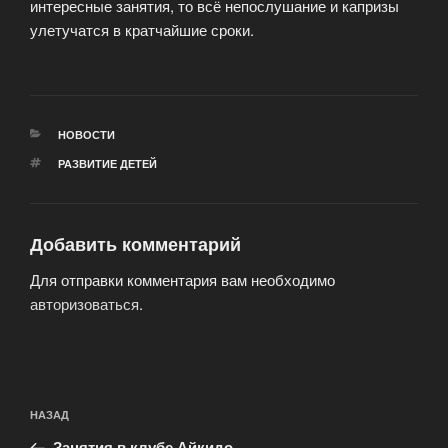
интересные занятия, то всё непослушание и капризы
улетучатся в кратчайшие сроки.
РУБРИКИ
НОВОСТИ
МЕТКИ
РАЗВИТИЕ ДЕТЕЙ
Добавить комментарий
Для отправки комментария вам необходимо
авторизоваться
.
Навигация
Предыдущая
НАЗАД
по
запись:
Занятия в клубе Айкидо