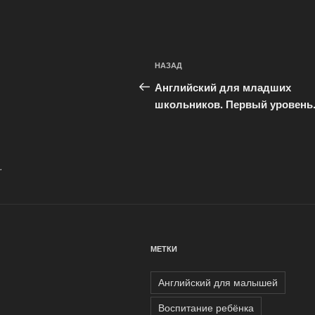
Навигация
Предыдущая
НАЗАД
по
запись:
Английский для младших
записям
школьников. Первый уровень
.
МЕТКИ
Английский для малышей
Воспитание ребёнка