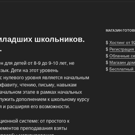
МАГАЗИН ГОТОВ
младших школьников.
$
Хостинг от 9
.
$
Регистрация
$
Облачные с
$
Магазин дом
для детей от 8-9 до 9-10 лет, не
$
Бесплатный
зык. Дети на этот уровень
рс нулевого уровня является начальным
лфавиту, чтению, письму, навыкам
начальном этапе в рамках начальных
служить дополнением к школьному курсу
я и расширяя его возможности.
ционной системе: от простого к
лементов преподавания взяты