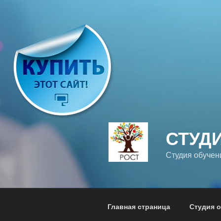
Перейти
к
содержимому
СТУД
Студия обучени
Главная страница
Студия о