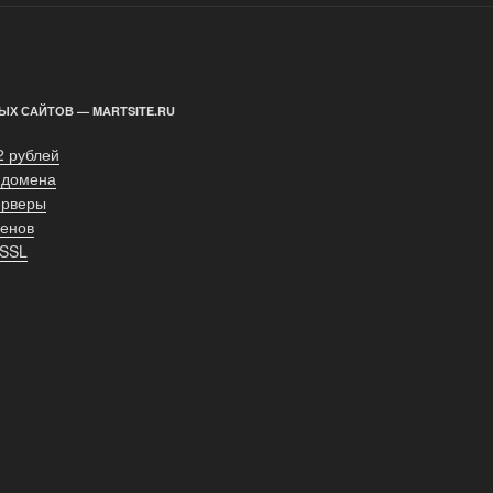
ЫХ САЙТОВ — MARTSITE.RU
2 рублей
 домена
ерверы
енов
 SSL