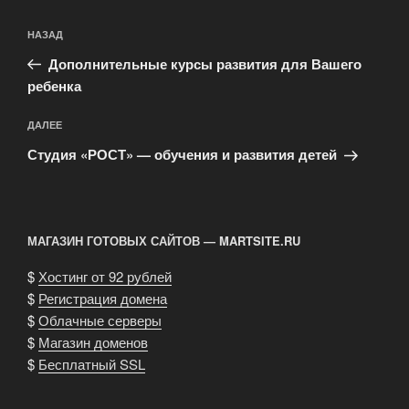
Навигация
Предыдущая
НАЗАД
по
запись:
записям
Дополнительные курсы развития для Вашего
ребенка
Следующая
ДАЛЕЕ
запись
Студия «РОСТ» — обучения и развития детей
МАГАЗИН ГОТОВЫХ САЙТОВ — MARTSITE.RU
$
Хостинг от 92 рублей
$
Регистрация домена
$
Облачные серверы
$
Магазин доменов
$
Бесплатный SSL